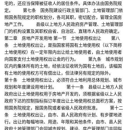
宅的，还应当保障被征收人的居住条件。具体办法由国务院规
定。 第七条 国务院建设行政主管部门、土地管理部门依
照国务院规定的职权划分，各司其职，密切配合，管理全国房
地产工作。 县级以上地方人民政府房产管理、土地管理部
门的机构设置及其职权由省、自治区、直辖市人民政府确定。
第二章 房地产开发用地 第一节 土地使用权出让 第八
条 土地使用权出让，是指国家将国有土地使用权（以下简称
土地使用权）在一定年限内出让给土地使用者，由土地使用者
向国家支付土地使用权出让金的行为。 第九条 城市规划
区内的集体所有的土地，经依法征收转为国有土地后，该幅国
有土地的使用权方可有偿出让，但法律另有规定的除外。
第十条 土地使用权出让，必须符合土地利用总体规划、城市
规划和年度建设用地计划。 第十一条 县级以上地方人民
政府出让土地使用权用于房地产开发的，须根据省级以上人民
政府下达的控制指标拟订年度出让土地使用权总面积方案，按
照国务院规定，报国务院或者省级人民政府批准。 第十二
条 土地使用权出让，由市、县人民政府有计划、有步骤地进
行。出让的每幅地块、用途、年限和其他条件，由市、县人民
政府土地管理部门会同城市规划、建设、房产管理部门共同拟