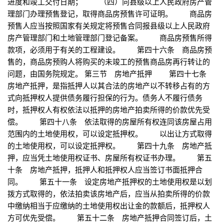
进度和竣工交付日期； （四）向县级以上人民政府房产管
理部门办理预售登记，取得商品房预售许可证明。 商品房
预售人应当按照国家有关规定将预售合同报县级以上人民政府
房产管理部门和土地管理部门登记备案。 商品房预售所得
款项，必须用于有关的工程建设。 第四十六条 商品房预
售的，商品房预购人将购买的未竣工的预售商品房再行转让的
问题，由国务院规定。 第三节 房地产抵押 第四十七条
房地产抵押，是指抵押人以其合法的房地产以不转移占有的方
式向抵押权人提供债务履行担保的行为。债务人不履行债务
时，抵押权人有权依法以抵押的房地产拍卖所得的价款优先受
偿。 第四十八条 依法取得的房屋所有权连同该房屋占用
范围内的土地使用权，可以设定抵押权。 以出让方式取得
的土地使用权，可以设定抵押权。 第四十九条 房地产抵
押，应当凭土地使用权证书、房屋所有权证书办理。 第五
十条 房地产抵押，抵押人和抵押权人应当签订书面抵押合
同。 第五十一条 设定房地产抵押权的土地使用权是以划
拨方式取得的，依法拍卖该房地产后，应当从拍卖所得的价款
中缴纳相当于应缴纳的土地使用权出让金的款额后，抵押权人
方可优先受偿。 第五十二条 房地产抵押合同签订后，土