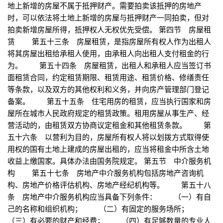
地上新增的房屋不属于抵押财产。需要拍卖该抵押的房地产
时，可以依法将土地上新增的房屋与抵押财产一同拍卖，但对
拍卖新增房屋所得，抵押权人无权优先受偿。 第四节 房屋租
赁 第五十三条 房屋租赁，是指房屋所有权人作为出租人
将其房屋出租给承租人使用，由承租人向出租人支付租金的行
为。 第五十四条 房屋租赁，出租人和承租人应当签订书
面租赁合同，约定租赁期限、租赁用途、租赁价格、修缮责任
等条款，以及双方的其他权利和义务，并向房产管理部门登记
备案。 第五十五条 住宅用房的租赁，应当执行国家和房
屋所在城市人民政府规定的租赁政策。租用房屋从事生产、经
营活动的，由租赁双方协商议定租金和其他租赁条款。 第
五十六条 以营利为目的，房屋所有权人将以划拨方式取得使
用权的国有土地上建成的房屋出租的，应当将租金中所含土地
收益上缴国家。具体办法由国务院规定。 第五节 中介服务机
构 第五十七条 房地产中介服务机构包括房地产咨询机
构、房地产价格评估机构、房地产经纪机构等。 第五十八
条 房地产中介服务机构应当具备下列条件： （一）有自
己的名称和组织机构； （二）有固定的服务场所；
（三）有必要的财产和经费； （四）有足够数量的专业人