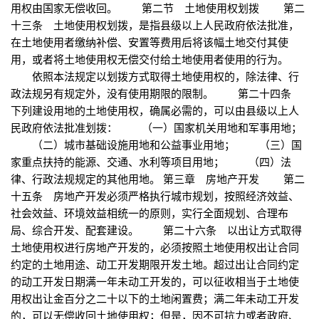
用权由国家无偿收回。 第二节 土地使用权划拨 第二
十三条 土地使用权划拨，是指县级以上人民政府依法批准，
在土地使用者缴纳补偿、安置等费用后将该幅土地交付其使
用，或者将土地使用权无偿交付给土地使用者使用的行为。
依照本法规定以划拨方式取得土地使用权的，除法律、行
政法规另有规定外，没有使用期限的限制。 第二十四条
下列建设用地的土地使用权，确属必需的，可以由县级以上人
民政府依法批准划拨： （一）国家机关用地和军事用地；
（二）城市基础设施用地和公益事业用地； （三）国
家重点扶持的能源、交通、水利等项目用地； （四）法
律、行政法规规定的其他用地。 第三章 房地产开发 第二
十五条 房地产开发必须严格执行城市规划，按照经济效益、
社会效益、环境效益相统一的原则，实行全面规划、合理布
局、综合开发、配套建设。 第二十六条 以出让方式取得
土地使用权进行房地产开发的，必须按照土地使用权出让合同
约定的土地用途、动工开发期限开发土地。超过出让合同约定
的动工开发日期满一年未动工开发的，可以征收相当于土地使
用权出让金百分之二十以下的土地闲置费；满二年未动工开发
的，可以无偿收回土地使用权；但是，因不可抗力或者政府、