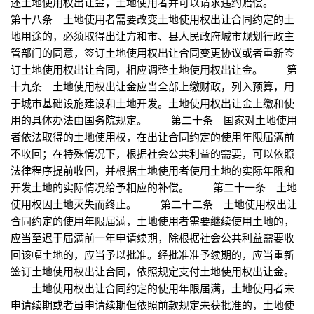
还土地使用权出让金，土地使用者并可以请求违约赔偿。
第十八条 土地使用者需要改变土地使用权出让合同约定的土
地用途的，必须取得出让方和市、县人民政府城市规划行政主
管部门的同意，签订土地使用权出让合同变更协议或者重新签
订土地使用权出让合同，相应调整土地使用权出让金。 第
十九条 土地使用权出让金应当全部上缴财政，列入预算，用
于城市基础设施建设和土地开发。土地使用权出让金上缴和使
用的具体办法由国务院规定。 第二十条 国家对土地使用
者依法取得的土地使用权，在出让合同约定的使用年限届满前
不收回；在特殊情况下，根据社会公共利益的需要，可以依照
法律程序提前收回，并根据土地使用者使用土地的实际年限和
开发土地的实际情况给予相应的补偿。 第二十一条 土地
使用权因土地灭失而终止。 第二十二条 土地使用权出让
合同约定的使用年限届满，土地使用者需要继续使用土地的，
应当至迟于届满前一年申请续期，除根据社会公共利益需要收
回该幅土地的，应当予以批准。经批准准予续期的，应当重新
签订土地使用权出让合同，依照规定支付土地使用权出让金。
土地使用权出让合同约定的使用年限届满，土地使用者未
申请续期或者虽申请续期但依照前款规定未获批准的，土地使