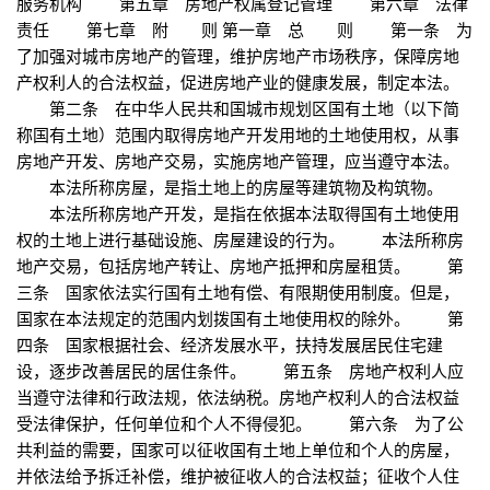
服务机构 第五章 房地产权属登记管理 第六章 法律
责任 第七章 附 则 第一章 总 则 第一条 为
了加强对城市房地产的管理，维护房地产市场秩序，保障房地
产权利人的合法权益，促进房地产业的健康发展，制定本法。
第二条 在中华人民共和国城市规划区国有土地（以下简
称国有土地）范围内取得房地产开发用地的土地使用权，从事
房地产开发、房地产交易，实施房地产管理，应当遵守本法。
本法所称房屋，是指土地上的房屋等建筑物及构筑物。
本法所称房地产开发，是指在依据本法取得国有土地使用
权的土地上进行基础设施、房屋建设的行为。 本法所称房
地产交易，包括房地产转让、房地产抵押和房屋租赁。 第
三条 国家依法实行国有土地有偿、有限期使用制度。但是，
国家在本法规定的范围内划拨国有土地使用权的除外。 第
四条 国家根据社会、经济发展水平，扶持发展居民住宅建
设，逐步改善居民的居住条件。 第五条 房地产权利人应
当遵守法律和行政法规，依法纳税。房地产权利人的合法权益
受法律保护，任何单位和个人不得侵犯。 第六条 为了公
共利益的需要，国家可以征收国有土地上单位和个人的房屋，
并依法给予拆迁补偿，维护被征收人的合法权益；征收个人住